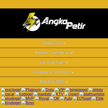
Prediksi Jitu
Keluaran Togel Hari Ini
Live Draw Togel
Pengeluaran Toto Pools
Data Toto 2025