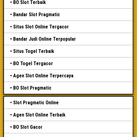
BO Slot Terbaik
Bandar Slot Pragmatic
Situs Slot Online Tergacor
Bandar Judi Online Terpopular
Situs Togel Terbaik
BO Togel Tergacor
Agen Slot Online Terpercaya
BO Slot Pragmatic
Slot Pragmatic Online
Agen Slot Online Terbaik
BO Slot Gacor