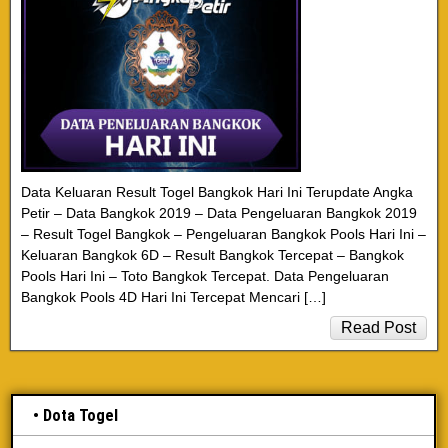
Data Keluaran Result Togel Bangkok Hari Ini Terupdate Angka
Petir – Data Bangkok 2019 – Data Pengeluaran Bangkok 2019
– Result Togel Bangkok – Pengeluaran Bangkok Pools Hari Ini –
Keluaran Bangkok 6D – Result Bangkok Tercepat – Bangkok
Pools Hari Ini – Toto Bangkok Tercepat. Data Pengeluaran
Bangkok Pools 4D Hari Ini Tercepat Mencari […]
Read Post
Dota Togel