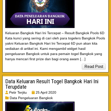
Keluaran Bangkok Hari Ini Tercepat – Result Bangkok Pools 6D
Kata kunci yang sering di cari oleh para togelers Bangkok Pools
yakni Keluaran Bangkok Hari Ini Tercepat 6D pun akan kita
sediakan di artikel ini. Kami mengambil widget hasil
pengeluaran Bangkok untuk para pemain togel Bangkok yang
hanya mencari first prize dan bagi orang awam […]
Read Post
Data Keluaran Result Togel Bangkok Hari Ini
Terupdate
Petir Terjitu
25 April 2020
Data Pengeluaran Bangkok