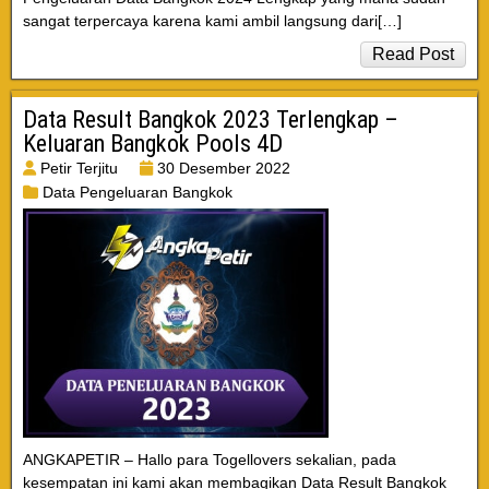
sangat terpercaya karena kami ambil langsung dari[…]
Read Post
Data Result Bangkok 2023 Terlengkap –
Keluaran Bangkok Pools 4D
Petir Terjitu
30 Desember 2022
Data Pengeluaran Bangkok
ANGKAPETIR – Hallo para Togellovers sekalian, pada
kesempatan ini kami akan membagikan Data Result Bangkok