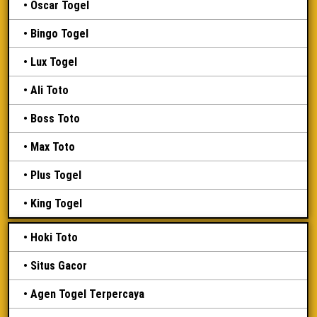
Oscar Togel
Bingo Togel
Lux Togel
Ali Toto
Boss Toto
Max Toto
Plus Togel
King Togel
Hoki Toto
Situs Gacor
Agen Togel Terpercaya