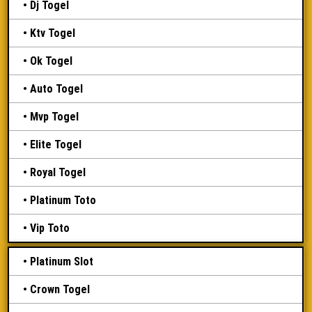
Dj Togel
Ktv Togel
Ok Togel
Auto Togel
Mvp Togel
Elite Togel
Royal Togel
Platinum Toto
Vip Toto
Platinum Slot
Crown Togel